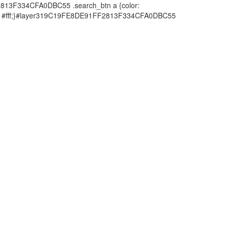
2813F334CFA0DBC55 .search_btn a {color:
olor: #fff;}#layer319C19FE8DE91FF2813F334CFA0DBC55