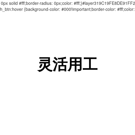
solid #fff;border-radius: 0px;color: #fff;}#layer319C19FE8DE91FF
btn:hover {background-color: #000!important;border-color: #fff;c
灵活用工