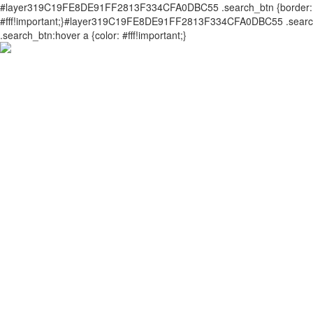
#layer319C19FE8DE91FF2813F334CFA0DBC55 .search_btn {border: 0px 
#fff!important;}#layer319C19FE8DE91FF2813F334CFA0DBC55 .search_
.search_btn:hover a {color: #fff!important;}